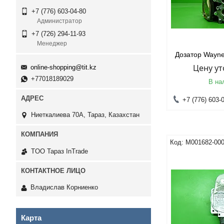
+7 (776) 603-04-80
Администратор
+7 (726) 294-11-93
Менеджер
Дозатор Wayn
Цену у
online-shopping@tit.kz
+77018189029
В на
+7 (776) 603-
Ниеткалиева 70А, Тараз, Казахстан
M001682-00
TOO Тараз InTrade
Владислав Корниенко
Карта