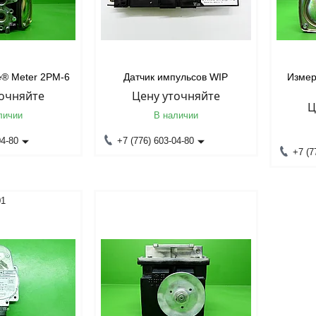
e® Meter 2PM-6
Датчик импульсов WIP
Измер
точняйте
Цену уточняйте
Ц
личии
В наличии
04-80
+7 (776) 603-04-80
+7 (7
01