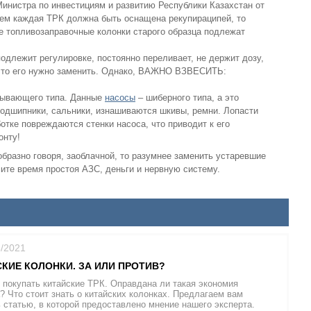
инистра по инвестициям и развитию Республики Казахстан от
ем каждая ТРК должна быть оснащена рекупираципей, то
се топливозаправочные колонки старого образца подлежат
одлежит регулировке, постоянно переливает, не держит дозу,
, то его нужно заменить. Однако, ВАЖНО ВЗВЕСИТЬ:
сывающего типа. Данные
насосы
– шиберного типа, а это
подшипники, сальники, изнашиваются шкивы, ремни. Лопасти
отке повреждаются стенки насоса, что приводит к его
онту!
образно говоря, заоблачной, то разумнее заменить устаревшие
ите время простоя АЗС, деньги и нервную систему.
5/2021
КИЕ КОЛОНКИ. ЗА ИЛИ ПРОТИВ?
 покупать китайские ТРК. Оправдана ли такая экономия
 Что стоит знать о китайских колонках. Предлагаем вам
 статью, в которой предоставлено мнение нашего эксперта.