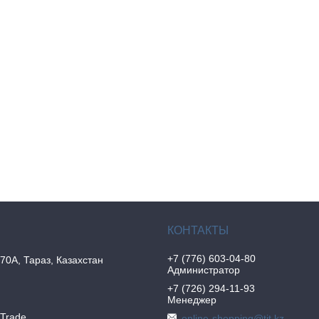
+7 (776) 603-04-80
70А, Тараз, Казахстан
Администратор
+7 (726) 294-11-93
Менеджер
nTrade
online-shopping@tit.kz