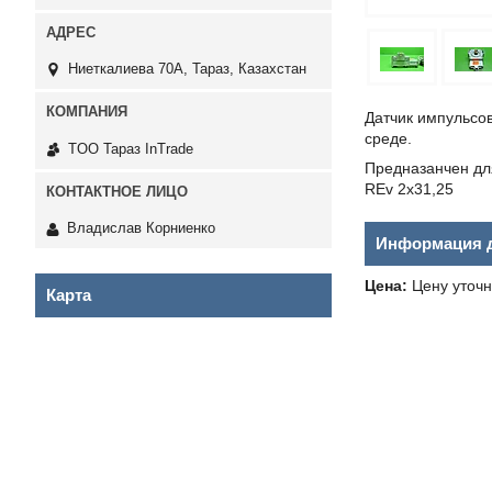
Ниеткалиева 70А, Тараз, Казахстан
Датчик импульсо
среде.
TOO Тараз InTrade
Предназанчен дл
REv 2x31,25
Владислав Корниенко
Информация д
Цена:
Цену уточн
Карта