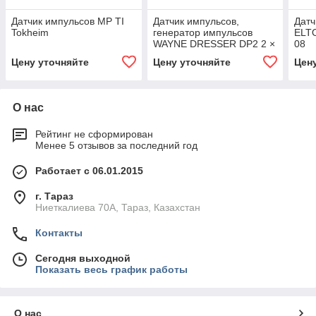
Датчик импульсов МР ТI
Датчик импульсов,
Датч
Tokheim
генератор импульсов
ELT
WAYNE DRESSER DP2 2 ×
08
50
Цену уточняйте
Цену уточняйте
Цен
О нас
Рейтинг не сформирован
Менее 5 отзывов за последний год
Работает с 06.01.2015
г. Тараз
Ниеткалиева 70А, Тараз, Казахстан
Контакты
Сегодня выходной
Показать весь график работы
О нас