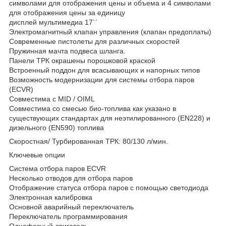
символами для отображения цены и объема и 4 символами
для отображения цены за единицу
дисплей мультимедиа 17´´
Электромагнитный клапан управления (клапан предоплаты)
Современные пистолеты для различных скоростей
Пружинная мачта подвеса шланга.
Панели ТРК окрашены порошковой краской
Встроенный поддон для всасывающих и напорных типов
Возможность модернизации для системы отбора паров
(ECVR)
Совместима с MID / OIML
Совместима со смесью био-топлива как указано в
существующих стандартах для неэтилированного (EN228) и
дизельного (EN590) топлива
Скоростная/ Турбированная ТРК: 80/130 л/мин.
Ключевые опции
Система отбора паров ECVR
Несколько отводов для отбора паров
Отображение статуса отбора паров с помощью светодиода
Электронная калибровка
Основной аварийный переключатель
Переключатель программирования
Однофазный двигатель