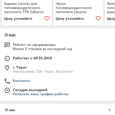
Карман (лоток) для
Чехол
Фити
топливораздаточного
топливораздаточного
топл
пистолета ТРК Gilbarco.
пистолета (аналог
рука
ELAFLEX ЕК144)
Цену уточняйте
Цену уточняйте
Цен
О нас
Рейтинг не сформирован
Менее 5 отзывов за последний год
Работает с 06.01.2015
г. Тараз
Ниеткалиева 70А, Тараз, Казахстан
Контакты
Сегодня выходной
Показать весь график работы
О нас