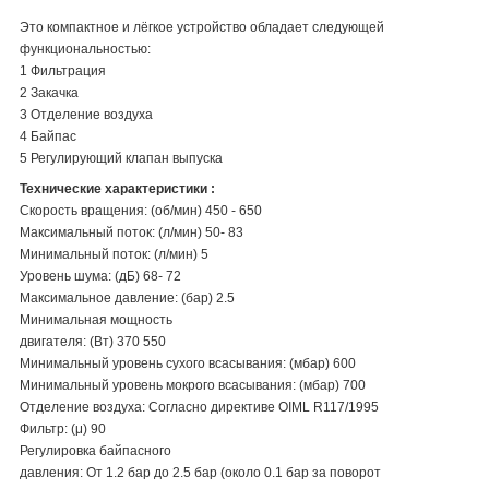
Это
компактное
и
лёгкое
устройство
обладает
следующей
функциональностью:
1
Фильтрация
2
Закачка
3
Отделение воздуха
4
Байпас
5
Регулирующий клапан выпуска
Технические
характеристики
:
Скорость вращения:
(об/мин)
450
-
650
Максимальный поток:
(л/мин)
50
-
83
Минимальный поток:
(л/мин)
5
Уровень шума:
(дБ)
68-
72
Максимальное давление:
(бар)
2.5
Минимальная мощность
двигателя:
(Вт)
370
550
Минимальный уровень сухого
всасывания:
(мбар)
600
Минимальный уровень
мокрого
всасывания:
(мбар)
700
Отделение воздуха:
Согласно директи
ве
OIML
R117/1995
Фильтр:
(μ)
90
Регулировка байпасного
давления:
От 1.2
бар до 2.5
бар
(ок
о
ло 0.1
бар за
поворот