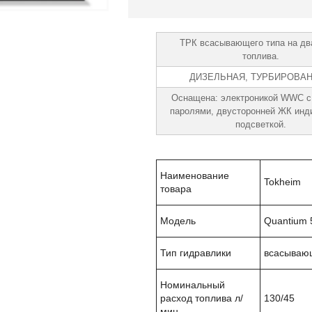
ТРК всасывающего типа на дв
топлива.
ДИЗЕЛЬНАЯ, ТУРБИРОВА
Оснащена: электроникой WWC с
паролями, двусторонней ЖК инд
подсветкой.
Наименование
Tokheim
товара
Модель
Quantium 
Тип гидравлики
всасываю
Номинальный
расход топлива л/
130/45
мин