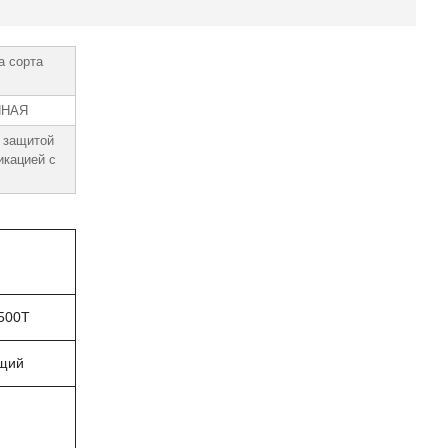
а сорта
ННАЯ
 защитой
икацией с
500T
щий