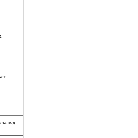
 4
ует
ена под