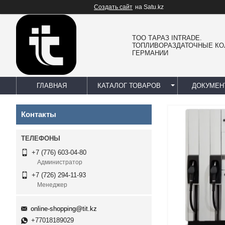
Создать сайт
на Satu.kz
TOO ТАРАЗ INTRADE.
ТОПЛИВОРАЗДАТОЧНЫЕ КО
ГЕРМАНИИ
ГЛАВНАЯ
КАТАЛОГ ТОВАРОВ
ДОКУМЕН
Контакты
+7 (776) 603-04-80
Администратор
+7 (726) 294-11-93
Менеджер
online-shopping@tit.kz
+77018189029