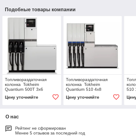
Подобные товары компании
Топливораздаточная
Топливораздаточная
Топл
колонка Tokheim
колонка Tokheim
коло
Quantium 500T 3х6
Quantium 510 4х8
510 
напорного типа
напорного типа
типа
Цену уточняйте
Цену уточняйте
Цен
О нас
Рейтинг не сформирован
Менее 5 отзывов за последний год