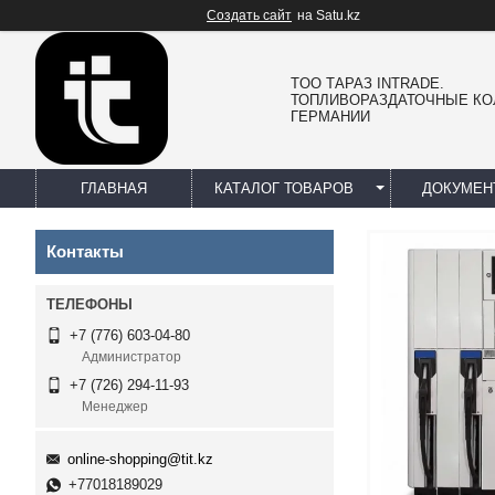
Создать сайт
на Satu.kz
TOO ТАРАЗ INTRADE.
ТОПЛИВОРАЗДАТОЧНЫЕ КО
ГЕРМАНИИ
ГЛАВНАЯ
КАТАЛОГ ТОВАРОВ
ДОКУМЕН
Контакты
+7 (776) 603-04-80
Администратор
+7 (726) 294-11-93
Менеджер
online-shopping@tit.kz
+77018189029