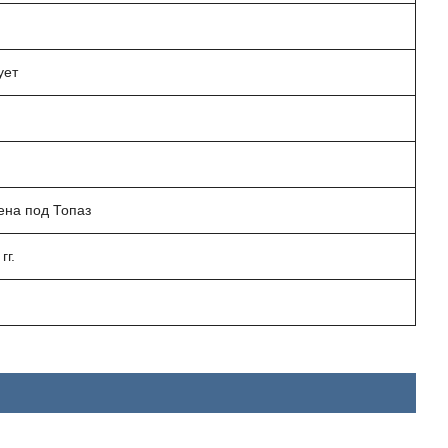
ует
ена под Топаз
гг.