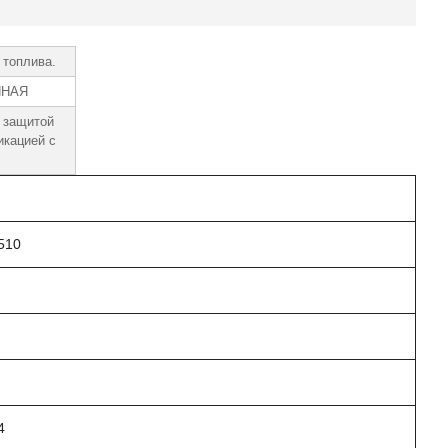
 топлива.
ННАЯ
 защитой
икацией с
510
 4