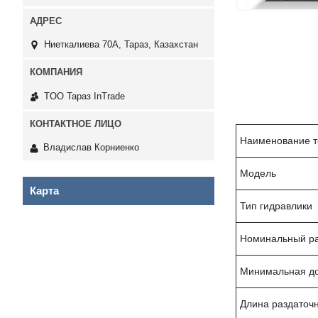
Ниеткалиева 70А, Тараз, Казахстан
TOO Тараз InTrade
Наименование т
Владислав Корниенко
Модель
Карта
Тип гидравлики
Номинальный ра
Минимальная до
Длина раздаточн