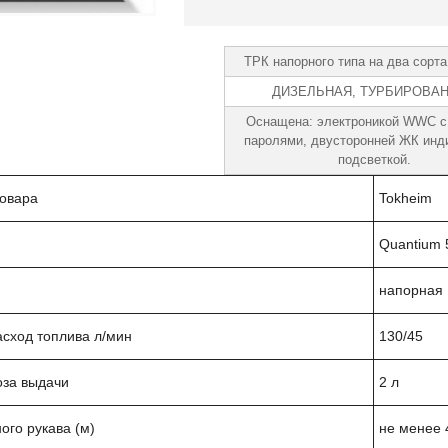
ТРК напорного типа на два сорта
ДИЗЕЛЬНАЯ, ТУРБИРОВА
Оснащена: электроникой WWC с
паролями, двусторонней ЖК инд
подсветкой.
овара
Tokheim
Quantium 
напорная
сход топлива л/мин
130/45
за выдачи
2 л
ого рукава (м)
не менее