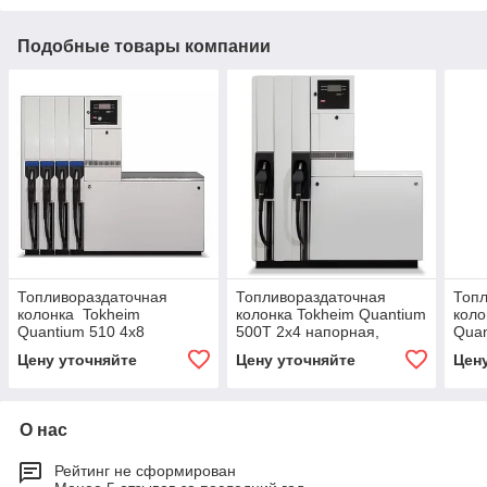
Подобные товары компании
Топливораздаточная
Топливораздаточная
Топл
колонка Tokheim
колонка Tokheim Quantium
коло
Quantium 510 4х8
500T 2х4 напорная,
Quan
напорного типа
дизель
напо
Цену уточняйте
Цену уточняйте
Цен
О нас
Рейтинг не сформирован