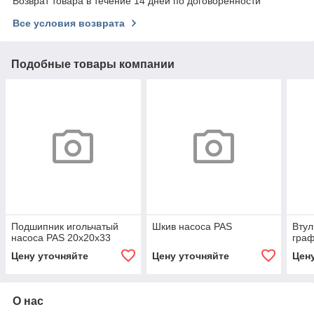
Возврат товара в течение 14 дней по договоренности
Все условия возврата
Подобные товары компании
Подшипник игольчатый
Шкив насоса PAS
Втул
насоса PAS 20х20х33
гра
Цену уточняйте
Цену уточняйте
Цен
О нас