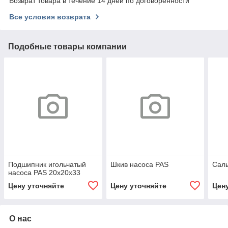
Возврат товара в течение 14 дней по договоренности
Все условия возврата
Подобные товары компании
Подшипник игольчатый
Шкив насоса PAS
Саль
насоса PAS 20х20х33
Цену уточняйте
Цену уточняйте
Цен
О нас