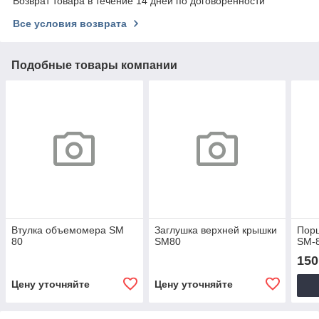
Возврат товара в течение 14 дней по договоренности
Все условия возврата
Подобные товары компании
Втулка объемомера SM
Заглушка верхней крышки
Пор
80
SM80
SM-
150
Цену уточняйте
Цену уточняйте