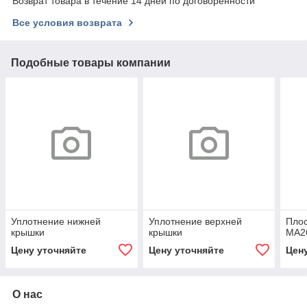
Возврат товара в течение 14 дней по договоренности
Все условия возврата
Подобные товары компании
Уплотнение нижней
Уплотнение верхней
Плос
крышки
крышки
МА2
Цену уточняйте
Цену уточняйте
Цен
О нас