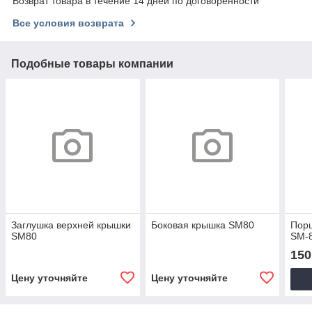
Возврат товара в течение 14 дней по договоренности
Все условия возврата
Подобные товары компании
Заглушка верхней крышки
Боковая крышка SM80
Пор
SM80
SM-
150
Цену уточняйте
Цену уточняйте