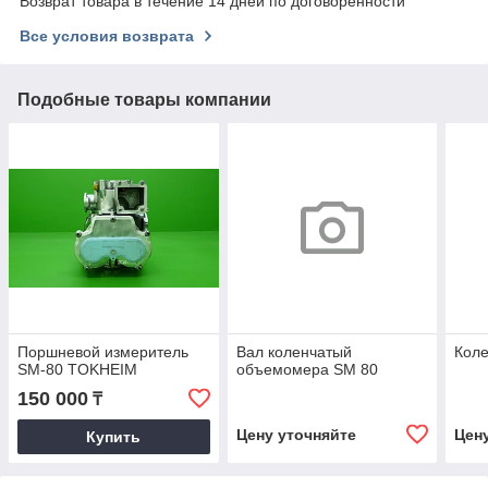
Возврат товара в течение 14 дней по договоренности
Все условия возврата
Подобные товары компании
Поршневой измеритель
Вал коленчатый
Коле
SM-80 TOKHEIM
объемомера SM 80
150 000
₸
Цену уточняйте
Цен
Купить