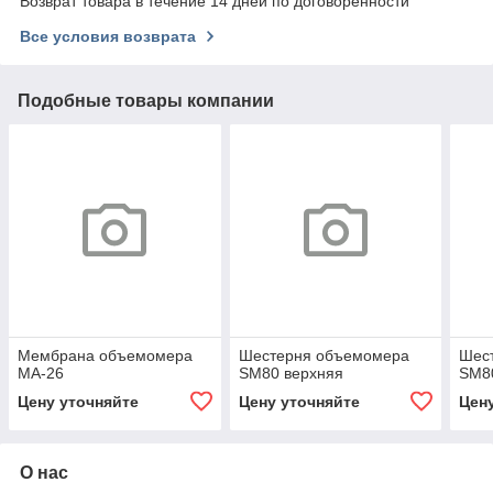
Возврат товара в течение 14 дней по договоренности
Все условия возврата
Подобные товары компании
Мембрана объемомера
Шестерня объемомера
Шес
МА-26
SM80 верхняя
SM8
Цену уточняйте
Цену уточняйте
Цен
О нас