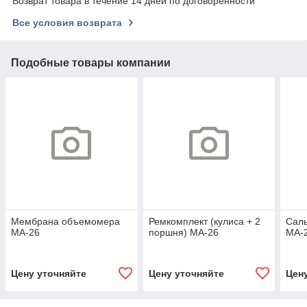
Возврат товара в течение 14 дней по договоренности
Все условия возврата
Подобные товары компании
Мембрана объемомера
Ремкомплект (кулиса + 2
Сал
МА-26
поршня) МА-26
МА-
Цену уточняйте
Цену уточняйте
Цен