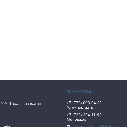
+7 (776) 603-04-80
70А, Тараз, Казахстан
Администратор
+7 (726) 294-11-93
Менеджер
nTrade
online-shopping@tit.kz