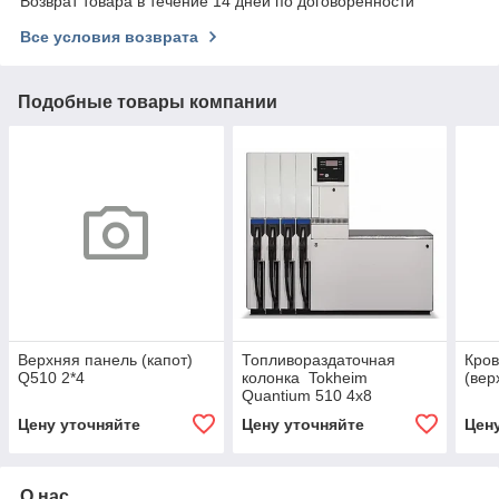
Возврат товара в течение 14 дней по договоренности
Все условия возврата
Подобные товары компании
Верхняя панель (капот)
Топливораздаточная
Кров
Q510 2*4
колонка Tokheim
(вер
Quantium 510 4х8
всасывающего типа
Цену уточняйте
Цену уточняйте
Цен
О нас