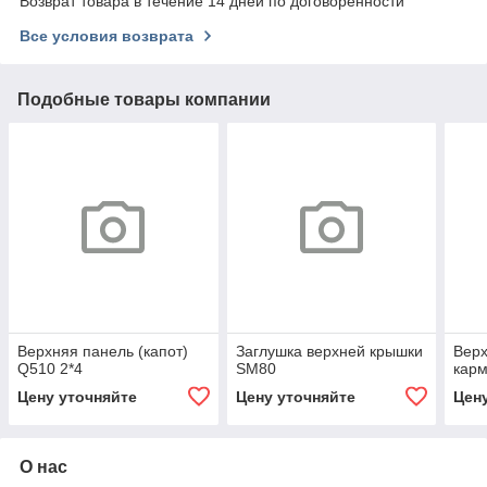
Возврат товара в течение 14 дней по договоренности
Все условия возврата
Подобные товары компании
Верхняя панель (капот)
Заглушка верхней крышки
Верх
Q510 2*4
SM80
карм
Цену уточняйте
Цену уточняйте
Цен
О нас