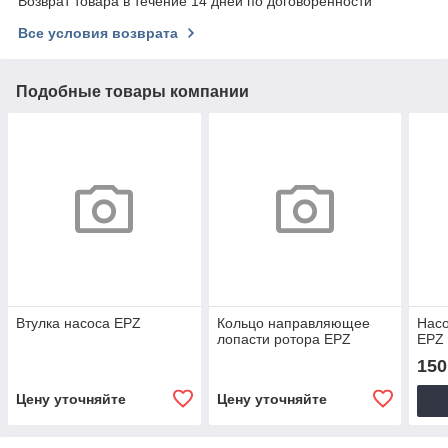
Возврат товара в течение 14 дней по договоренности
Все условия возврата
Подобные товары компании
Втулка насоса EPZ
Кольцо направляющее
Насо
лопасти ротора EPZ
EPZ
150
Цену уточняйте
Цену уточняйте