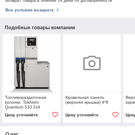
Возврат товара в течение 14 дней по договоренности
Все условия возврата
Подобные товары компании
Топливораздаточная
Кровельная панель
Верх
колонка Tokheim
(верхняя крышка) 4*8
карм
Quantium 510 2х4
всасывающего типа
Цену уточняйте
Цену уточняйте
Цен
О нас